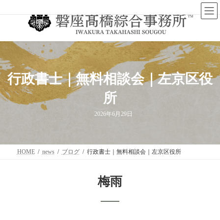
コ
ナ
ン
ビ
テ
ゲ
ン
ー
ツ
シ
へ
ョ
ス
ン
キ
に
ッ
移
行政書士｜無料相談会｜左京区役
プ
動
所
2026年6月29日
HOME
news
ブログ
行政書士｜無料相談会｜左京区役所
梅雨